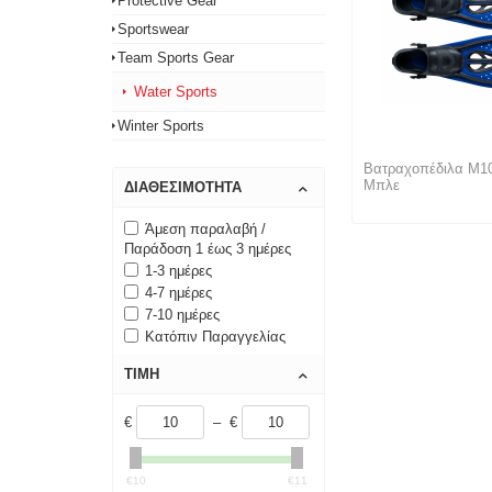
Protective Gear
Sportswear
Team Sports Gear
Water Sports
Winter Sports
Βατραχοπέδιλα M10
Μπλε
ΔΙΑΘΕΣΙΜΌΤΗΤΑ
Άμεση παραλαβή /
Παράδοση 1 έως 3 ημέρες
1-3 ημέρες
4-7 ημέρες
7-10 ημέρες
Κατόπιν Παραγγελίας
ΤΙΜΉ
€
– €
€10
€11